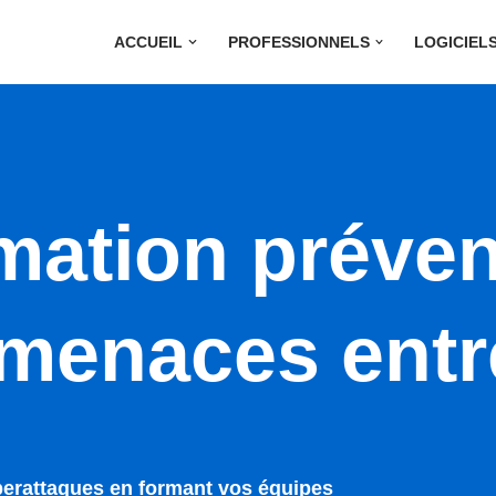
ACCUEIL
PROFESSIONNELS
LOGICIEL
mation préven
menaces entr
yberattaques en formant vos équipes