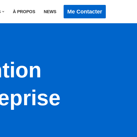
Me Contacter
S
À PROPOS
NEWS
tion
eprise