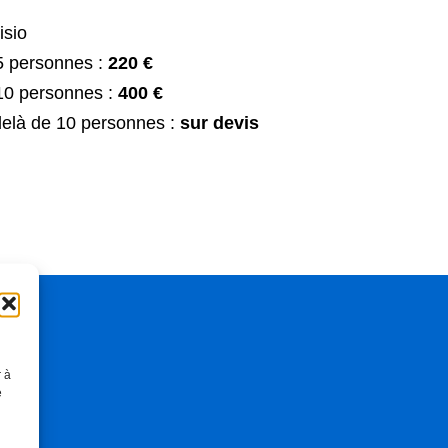
isio
5 personnes :
220 €
10 personnes :
400 €
elà de 10 personnes :
sur devis
r à
e