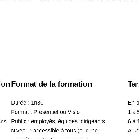
ion
Format de la formation
Tar
Durée : 1h30
En p
Format : Présentiel ou Visio
1 à 
Public : employés, équipes, dirigeants
6 à 
ses
Niveau : accessible à tous (aucune
Au-d