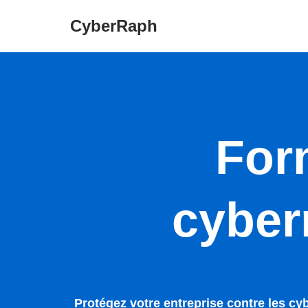
CyberRaph
Aller
au
contenu
For
cyber
Protégez votre entreprise contre les c