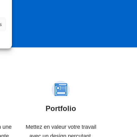
s
Portfolio
n une
Mettez en valeur votre travail
ante.
avec un design percutant.