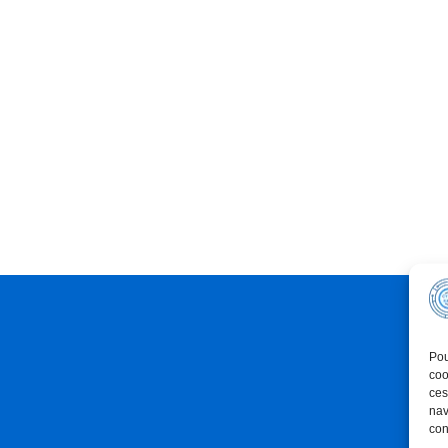
Pou
coo
ces
nav
con