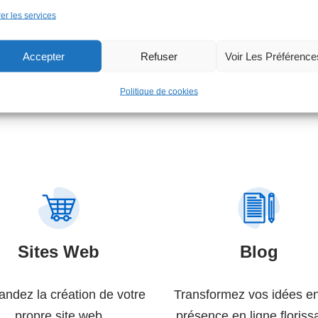
Contactez-Moi
er les services
Accepter
Refuser
Voir Les Préférence
Politique de cookies
Sites Web
Blog
ndez la création de votre
Transformez vos idées e
propre site web
présence en ligne floriss