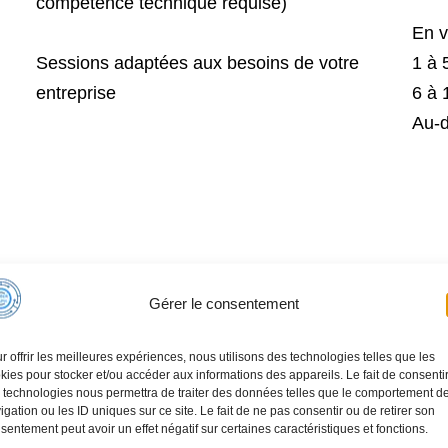
compétence technique requise)
En v
Sessions adaptées aux besoins de votre
1 à 
entreprise
6 à 
Au-d
Gérer le consentement
r offrir les meilleures expériences, nous utilisons des technologies telles que les
kies pour stocker et/ou accéder aux informations des appareils. Le fait de consenti
Cette formation vous intéresse ?
 technologies nous permettra de traiter des données telles que le comportement d
igation ou les ID uniques sur ce site. Le fait de ne pas consentir ou de retirer son
sentement peut avoir un effet négatif sur certaines caractéristiques et fonctions.